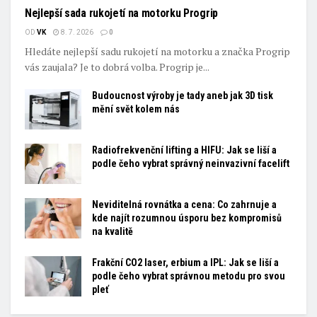
Nejlepší sada rukojetí na motorku Progrip
OD
VK
8. 7. 2026
0
Hledáte nejlepší sadu rukojetí na motorku a značka Progrip
vás zaujala? Je to dobrá volba. Progrip je...
Budoucnost výroby je tady aneb jak 3D tisk
mění svět kolem nás
Radiofrekvenční lifting a HIFU: Jak se liší a
podle čeho vybrat správný neinvazivní facelift
Neviditelná rovnátka a cena: Co zahrnuje a
kde najít rozumnou úsporu bez kompromisů
na kvalitě
Frakční CO2 laser, erbium a IPL: Jak se liší a
podle čeho vybrat správnou metodu pro svou
pleť