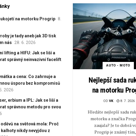
lánky
rukojetí na motorku Progrip
8.
oby je tady aneb jak 3D tisk
em nás
28. 6. 2026
 lifting a HIFU: Jak se liší a
rat správný neinvazivní facelift
AUTO - MOTO
vnátka a cena: Co zahrnuje a
Nejlepší sada ruk
umnou úsporu bez kompromisů
na motorku Pro
5. 2026
er, erbium a IPL: Jak se liší a
OD
VK
8. 7. 2026
brat správnou metodu pro svou
Hledáte nejlepší sadu ruk
6
motorku a značka Progr
 oděvů na světová mola: Proč
zaujala? Je to dobrá v
é kalhoty nikdy nevyjdou z
Progrip je známý tím, 