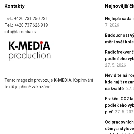
Kontakty
Nejnovější č
Tel.:
+420 731 250 731
Nejlepší sada 
Tel.:
+420 737 626 919
7. 2026
info@k-media.cz
Budoucnost výr
mění svět kol
Radiofrekvenční
podle čeho vyb
27. 5. 2026
Neviditelná ro
Tento magazín provozuje
K-MEDIA.
Kopírování
kde najít roz
textů je přísně zakázáno!
na kvalitě
27. 
Frakční CO2 las
podle čeho vy
pleť
27. 5. 202
Od pracovních
džíny a stylov