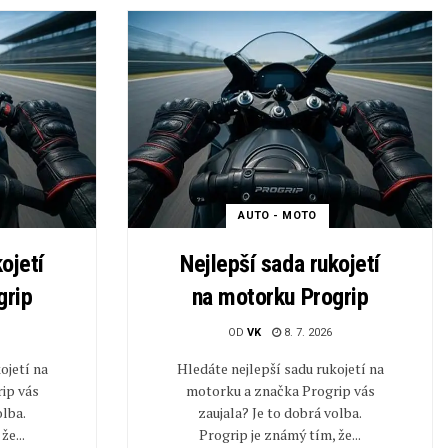
AUTO - MOTO
ojetí
Nejlepší sada rukojetí
grip
na motorku Progrip
OD
VK
8. 7. 2026
ojetí na
Hledáte nejlepší sadu rukojetí na
ip vás
motorku a značka Progrip vás
olba.
zaujala? Je to dobrá volba.
že...
Progrip je známý tím, že...