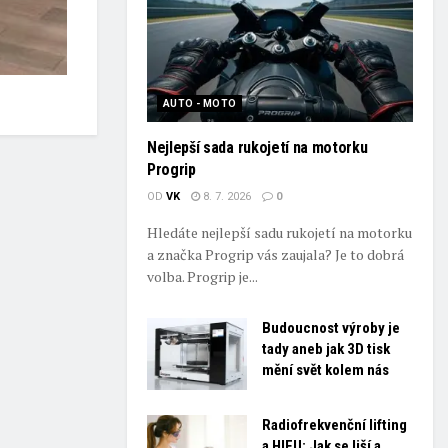
AUTO - MOTO
Nejlepší sada rukojetí na motorku
Progrip
OD
VK
8. 7. 2026
0
Hledáte nejlepší sadu rukojetí na motorku
a značka Progrip vás zaujala? Je to dobrá
volba. Progrip je...
Budoucnost výroby je
tady aneb jak 3D tisk
mění svět kolem nás
Radiofrekvenční lifting
a HIFU: Jak se liší a