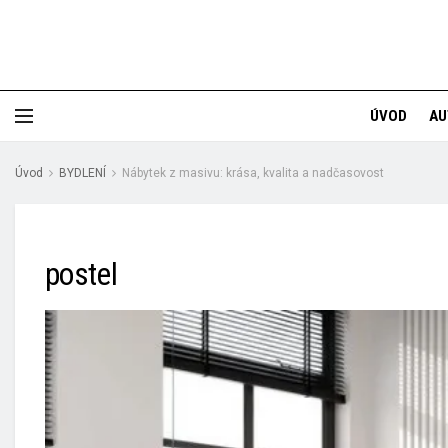
ÚVOD
AU
Úvod
BYDLENÍ
Nábytek z masivu: krása, kvalita a nadčasovost
postel