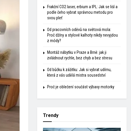
Frakční CO2 laser, erbium a IPL: Jak se liší a
podle čeho vybrat správnou metodu pro
svou pleť
Od pracovních oděvů na světová mola:
Proč džíny a stylové kalhoty nikdy nevyjdou
z módy?
Montáž nábytku v Praze a Brně: jak ji
zvládnout rychle, bez chyb a bez stresu
Od bůčku k zážitku: Jak si vybrat udírnu,
která z vás udělá mistra sousedství
Proč je oblečení součást výbavy motorky
Trendy