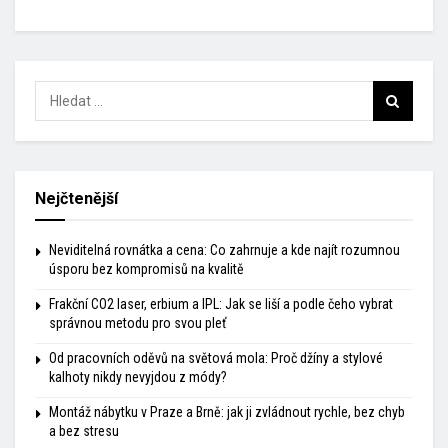
Nejčtenější
Neviditelná rovnátka a cena: Co zahrnuje a kde najít rozumnou
úsporu bez kompromisů na kvalitě
Frakční CO2 laser, erbium a IPL: Jak se liší a podle čeho vybrat
správnou metodu pro svou pleť
Od pracovních oděvů na světová mola: Proč džíny a stylové
kalhoty nikdy nevyjdou z módy?
Montáž nábytku v Praze a Brně: jak ji zvládnout rychle, bez chyb
a bez stresu