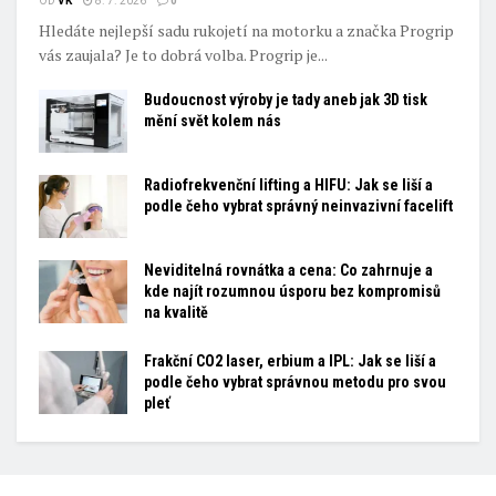
OD
VK
8. 7. 2026
0
Hledáte nejlepší sadu rukojetí na motorku a značka Progrip
vás zaujala? Je to dobrá volba. Progrip je...
Budoucnost výroby je tady aneb jak 3D tisk
mění svět kolem nás
Radiofrekvenční lifting a HIFU: Jak se liší a
podle čeho vybrat správný neinvazivní facelift
Neviditelná rovnátka a cena: Co zahrnuje a
kde najít rozumnou úsporu bez kompromisů
na kvalitě
Frakční CO2 laser, erbium a IPL: Jak se liší a
podle čeho vybrat správnou metodu pro svou
pleť