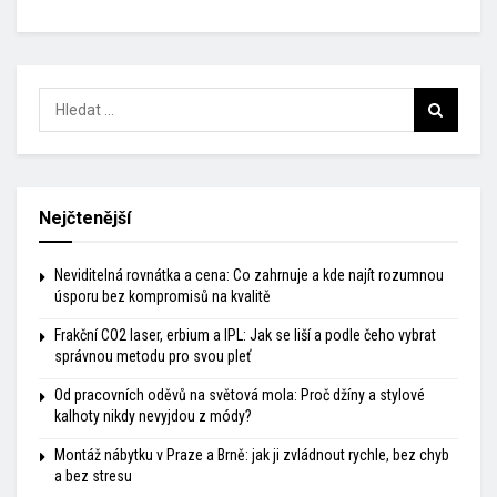
Nejčtenější
Neviditelná rovnátka a cena: Co zahrnuje a kde najít rozumnou
úsporu bez kompromisů na kvalitě
Frakční CO2 laser, erbium a IPL: Jak se liší a podle čeho vybrat
správnou metodu pro svou pleť
Od pracovních oděvů na světová mola: Proč džíny a stylové
kalhoty nikdy nevyjdou z módy?
Montáž nábytku v Praze a Brně: jak ji zvládnout rychle, bez chyb
a bez stresu