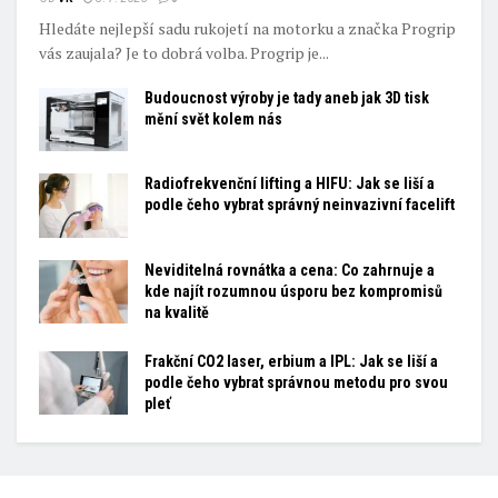
Hledáte nejlepší sadu rukojetí na motorku a značka Progrip
vás zaujala? Je to dobrá volba. Progrip je...
Budoucnost výroby je tady aneb jak 3D tisk
mění svět kolem nás
Radiofrekvenční lifting a HIFU: Jak se liší a
podle čeho vybrat správný neinvazivní facelift
Neviditelná rovnátka a cena: Co zahrnuje a
kde najít rozumnou úsporu bez kompromisů
na kvalitě
Frakční CO2 laser, erbium a IPL: Jak se liší a
podle čeho vybrat správnou metodu pro svou
pleť