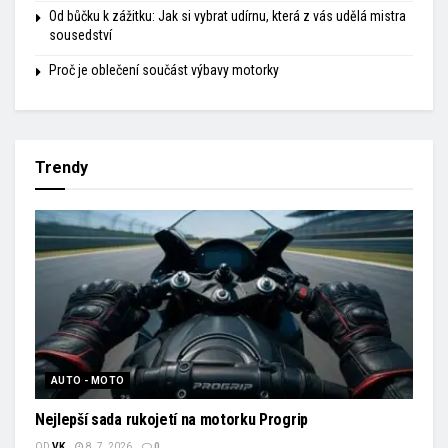
Od bůčku k zážitku: Jak si vybrat udírnu, která z vás udělá mistra
sousedství
Proč je oblečení součást výbavy motorky
Trendy
AUTO - MOTO
Nejlepší sada rukojetí na motorku Progrip
OD
VK
8. 7. 2026
0