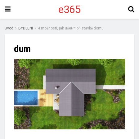
e365
Úvod
BYDLENÍ
4 možnosti, jak ušetřit při stavbě domu
dum