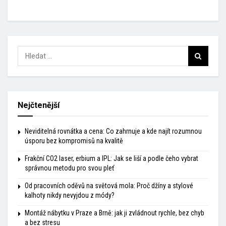
Nejčtenější
Neviditelná rovnátka a cena: Co zahrnuje a kde najít rozumnou
úsporu bez kompromisů na kvalitě
Frakční CO2 laser, erbium a IPL: Jak se liší a podle čeho vybrat
správnou metodu pro svou pleť
Od pracovních oděvů na světová mola: Proč džíny a stylové
kalhoty nikdy nevyjdou z módy?
Montáž nábytku v Praze a Brně: jak ji zvládnout rychle, bez chyb
a bez stresu