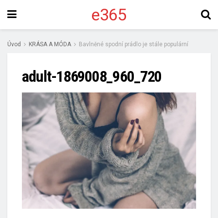
e365
Úvod
KRÁSA A MÓDA
Bavlněné spodní prádlo je stále populární
adult-1869008_960_720