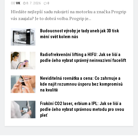
OD
VK
8. 7. 2026
0
Hledáte nejlepší sadu rukojetí na motorku a značka Progrip
vás zaujala? Je to dobrá volba. Progrip je...
Budoucnost výroby je tady aneb jak 3D tisk
mění svět kolem nás
Radiofrekvenční lifting a HIFU: Jak se liší a
podle čeho vybrat správný neinvazivní facelift
Neviditelná rovnátka a cena: Co zahrnuje a
kde najít rozumnou úsporu bez kompromisů
na kvalitě
Frakční CO2 laser, erbium a IPL: Jak se liší a
podle čeho vybrat správnou metodu pro svou
pleť