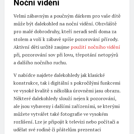
Noční vidění
Velmi zábavným a poučným dárkem pro vaše dítě
může být dalekohled na noční vidění. Obzvláště
pro malé dobrodruhy, kteří neradi sedí doma za
stolem a volí k zábavě spíše pozorování přírody.
Aktivní děti určitě zaujme
použití nočního vidění
při, pozorování sov při lovu, třepotání netopýrů
a dalšího nočního ruchu.
V nabídce najdete dalekohledy jak klasické
konstrukce, tak i digitální s pokročilými funkcemi
ve vysoké kvalitě s několika úrovněmi jasu obrazu.
Některé dalekohledy slouží nejen k pozorování,
ale jsou vybaveny i dalšími zařízeními, se kterými
můžete vytvářet také fotografie ve vysokém
rozlišení. Lze je připojit k televizi nebo počítači a
udělat své rodině či přátelům prezentaci