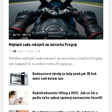
AUTO - MOTO
Nejlepší sada rukojetí na motorku Progrip
OD
VK
8. 7. 2026
0
Hledáte nejlepší sadu rukojetí na motorku a značka Progrip
vás zaujala? Je to dobrá volba. Progrip je...
Budoucnost výroby je tady aneb jak 3D tisk
mění svět kolem nás
Radiofrekvenční lifting a HIFU: Jak se liší a
podle čeho vybrat správný neinvazivní facelift