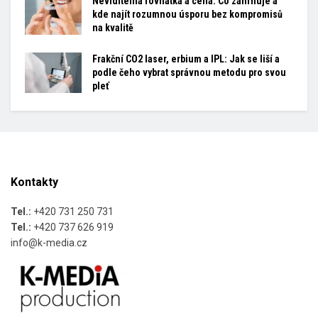
Neviditelná rovnátka a cena: Co zahrnuje a
kde najít rozumnou úsporu bez kompromisů
na kvalitě
Frakční CO2 laser, erbium a IPL: Jak se liší a
podle čeho vybrat správnou metodu pro svou
pleť
Kontakty
Tel.:
+420 731 250 731
Tel.:
+420 737 626 919
info@k-media.cz