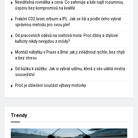
Neviditelná rovnátka a cena: Co zahrnuje a kde najít rozumnou
úsporu bez kompromisů na kvalitě
Frakční CO2 laser, erbium a IPL: Jak se liší a podle čeho vybrat
správnou metodu pro svou pleť
Od pracovních oděvů na světová mola: Proč džíny a stylové
kalhoty nikdy nevyjdou z módy?
Montáž nábytku v Praze a Brně: jak ji zvládnout rychle, bez chyb
a bez stresu
Od bůčku k zážitku: Jak si vybrat udírnu, která z vás udělá mistra
sousedství
Proč je oblečení součást výbavy motorky
Trendy