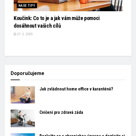
NAŠE TIPY
Koučink: Co to je a jak vám může pomoci
dosáhnout vašich cílů
27. 2. 2025
Doporučujeme
Jak zvládnout home office v karanténě?
Cvičení pro zdravá záda
Rozlučte se s chronickou únavou a dopřejte si