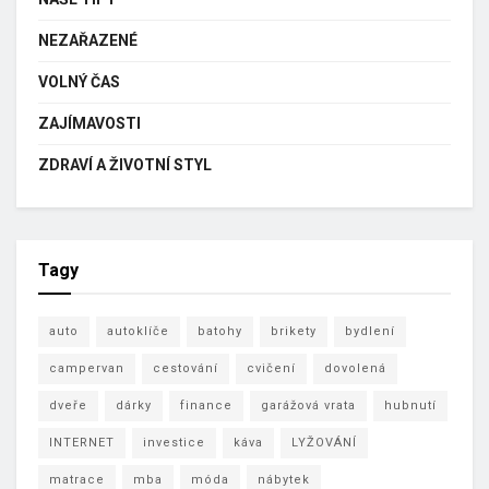
NEZAŘAZENÉ
VOLNÝ ČAS
ZAJÍMAVOSTI
ZDRAVÍ A ŽIVOTNÍ STYL
Tagy
auto
autoklíče
batohy
brikety
bydlení
campervan
cestování
cvičení
dovolená
dveře
dárky
finance
garážová vrata
hubnutí
INTERNET
investice
káva
LYŽOVÁNÍ
matrace
mba
móda
nábytek