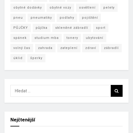
obytné dodávky
obytné vozy
osvětlení
pelety
pneu
pneumatiky
podlahy
pojištění
PŮJČKY
půjčka
skleněné zábradlí
sport
spánek
studium mba
tonery
ubytování
volný čas
zahrada
zateplení
zdraví
zábradlí
úklid
šperky
Nejčtenější