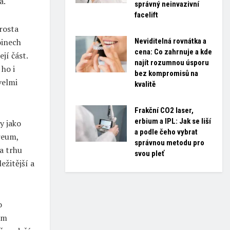
a.
správný neinvazivní
facelift
arosta
Neviditelná rovnátka a
oinech
cena: Co zahrnuje a kde
jí část.
najít rozumnou úsporu
 ho i
bez kompromisů na
velmi
kvalitě
Frakční CO2 laser,
erbium a IPL: Jak se liší
y jako
a podle čeho vybrat
ereum,
správnou metodu pro
na trhu
svou pleť
ežitější a
o
ám