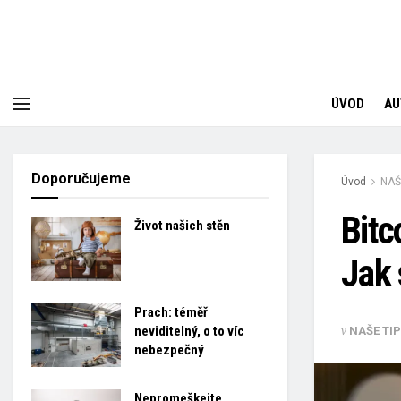
ÚVOD
AU
Doporučujeme
Úvod
NAŠ
Bitc
Život našich stěn
Jak 
Prach: téměř
v
neviditelný, o to víc
NAŠE TI
nebezpečný
Nepromeškejte