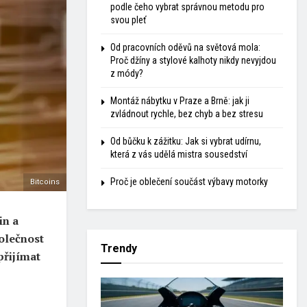
podle čeho vybrat správnou metodu pro
svou pleť
Od pracovních oděvů na světová mola:
Proč džíny a stylové kalhoty nikdy nevyjdou
z módy?
Montáž nábytku v Praze a Brně: jak ji
zvládnout rychle, bez chyb a bez stresu
Od bůčku k zážitku: Jak si vybrat udírnu,
která z vás udělá mistra sousedství
Proč je oblečení součást výbavy motorky
Bitcoins
in a
polečnost
Trendy
přijímat