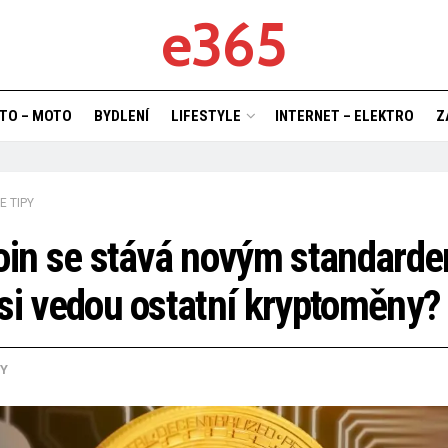
e365
TO – MOTO
BYDLENÍ
LIFESTYLE
INTERNET – ELEKTRO
Z
E TIPY
oin se stává novým standard
si vedou ostatní kryptoměny?
PY