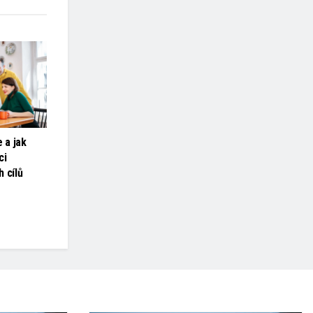
 a jak
ci
 cílů