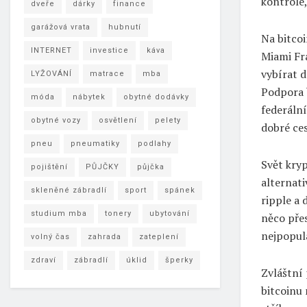
kontrole,
dveře
dárky
finance
garážová vrata
hubnutí
Na bitcoi
INTERNET
investice
káva
Miami Fra
vybírat d
LYŽOVÁNÍ
matrace
mba
Podpora b
móda
nábytek
obytné dodávky
federální
obytné vozy
osvětlení
pelety
dobré ce
pneu
pneumatiky
podlahy
Svět kryp
pojištění
PŮJČKY
půjčka
alternati
skleněné zábradlí
sport
spánek
ripple a 
studium mba
tonery
ubytování
něco přes
nejpopulá
volný čas
zahrada
zateplení
zdraví
zábradlí
úklid
šperky
Zvláštní 
bitcoinu 