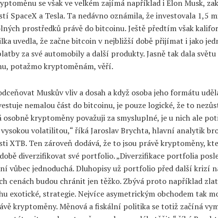
ryptoměnu se však ve velkém zajímá například i Elon Musk, zak
tí SpaceX a Tesla. Ta nedávno oznámila, že investovala 1,5 mi
lných prostředků právě do bitcoinu. Ještě předtím však kalifo
ka uvedla, že začne bitcoin v nejbližší době přijímat i jako jed
latby za své automobily a další produkty. Jasně tak dala světu
inu, potažmo kryptoměnám, věří.
odceňovat Muskův vliv a dosah a když osoba jeho formátu uděl
vestuje nemalou část do bitcoinu, je pouze logické, že to nezů
á osobně kryptoměny považuji za smysluplné, je u nich ale pot
 vysokou volatilitou,“ říká Jaroslav Brychta, hlavní analytik br
sti XTB. Ten zároveň dodává, že to jsou právě kryptoměny, kte
době diverzifikovat své portfolio. „Diverzifikace portfolia posl
í vůbec jednoduchá. Dluhopisy už portfolio před další krizí n
ch cenách budou chránit jen těžko. Zbývá proto například zla
ochu exotické, strategie. Nejvíce asymetrickým obchodem tak 
vě kryptoměny. Měnová a fiskální politika se totiž začíná vy