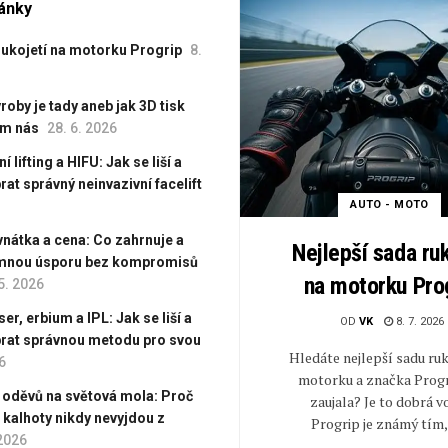
lánky
rukojetí na motorku Progrip
8.
oby je tady aneb jak 3D tisk
em nás
28. 6. 2026
 lifting a HIFU: Jak se liší a
rat správný neinvazivní facelift
AUTO - MOTO
vnátka a cena: Co zahrnuje a
Nejlepší sada ruk
umnou úsporu bez kompromisů
na motorku Pro
5. 2026
er, erbium a IPL: Jak se liší a
OD
VK
8. 7. 2026
brat správnou metodu pro svou
Hledáte nejlepší sadu ruk
6
motorku a značka Progr
 oděvů na světová mola: Proč
zaujala? Je to dobrá v
é kalhoty nikdy nevyjdou z
Progrip je známý tím, 
 2026