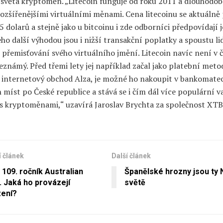
 světa kryptoměn. „Litecoin funguje od roku 2011 a dlouhodob
ozšířenějšími virtuálními měnami. Cena litecoinu se aktuálně
 dolarů a stejně jako u bitcoinu i zde odborníci předpovídají 
eho další výhodou jsou i nižší transakční poplatky a spoustu lid
 přemisťování svého virtuálního jmění. Litecoin navíc není v 
známý. Před třemi lety jej například začal jako platební meto
i internetový obchod Alza, je možné ho nakoupit v bankomate
 míst po České republice a stává se i čím dál více populární v
s kryptoměnami,“ uzavírá Jaroslav Brychta za společnost XTB
 článek
Další článek
 109. ročník Australian
Španělské hrozny jsou ty 
 Jaká ho provázejí
světě
ení?