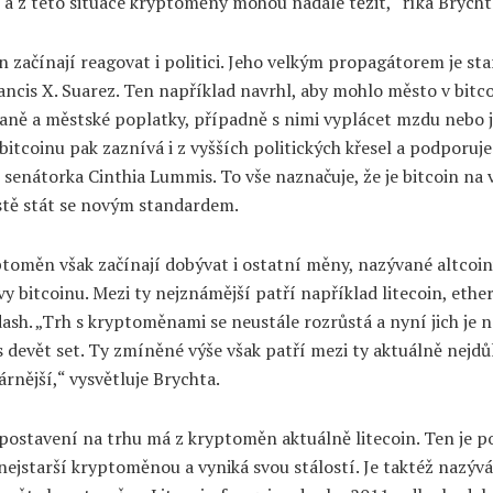
 a z této situace kryptoměny mohou nadále těžit,“ říká Brycht
n začínají reagovat i politici. Jeho velkým propagátorem je st
ncis X. Suarez. Ten například navrhl, aby mohlo město v bitc
aně a městské poplatky, případně s nimi vyplácet mzdu nebo je
itcoinu pak zaznívá i z vyšších politických křesel a podporuje
 senátorka Cinthia Lummis. To vše naznačuje, že je bitcoin na 
stě stát se novým standardem.
toměn však začínají dobývat i ostatní měny, nazývané altcoin
vy bitcoinu. Mezi ty nejznámější patří například litecoin, eth
dash. „Trh s kryptoměnami se neustále rozrůstá a nyní jich je 
 devět set. Ty zmíněné výše však patří mezi ty aktuálně nejdůl
rnější,“ vysvětluje Brychta.
postavení na trhu má z kryptoměn aktuálně litecoin. Ten je p
nejstarší kryptoměnou a vyniká svou stálostí. Je taktéž nazýv