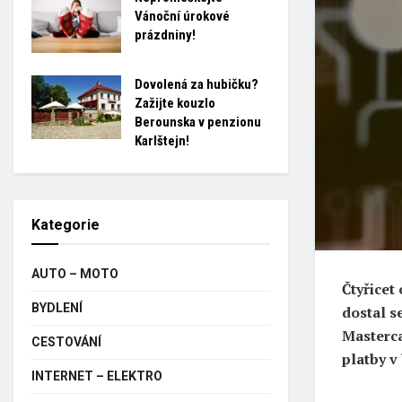
Vánoční úrokové
prázdniny!
Dovolená za hubičku?
Zažijte kouzlo
Berounska v penzionu
Karlštejn!
Kategorie
AUTO – MOTO
Čtyřicet
BYDLENÍ
dostal s
Masterca
CESTOVÁNÍ
platby v
INTERNET – ELEKTRO