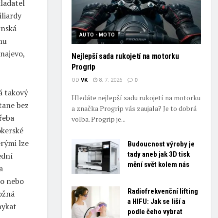
ladatel
liardy
rnská
AUTO - MOTO
nu
 najevo,
Nejlepší sada rukojetí na motorku
Progrip
OD
VK
8. 7. 2026
0
á takový
Hledáte nejlepší sadu rukojetí na motorku
stane bez
a značka Progrip vás zaujala? Je to dobrá
řeba
volba. Progrip je...
okerské
rými lze
Budoucnost výroby je
tady aneb jak 3D tisk
ední
mění svět kolem nás
a
to nebo
Radiofrekvenční lifting
možná
a HIFU: Jak se liší a
mykat
podle čeho vybrat