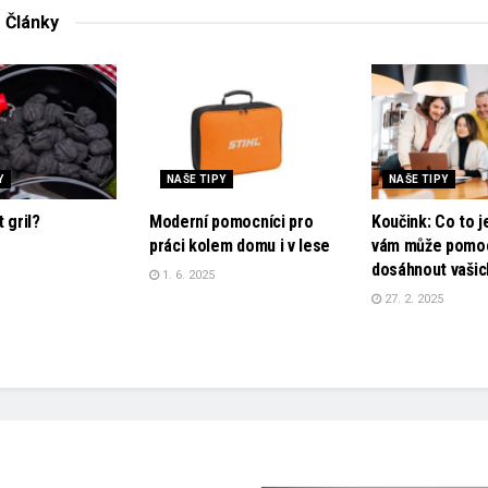
é
Články
Y
NAŠE TIPY
NAŠE TIPY
t gril?
Moderní pomocníci pro
Koučink: Co to je
práci kolem domu i v lese
vám může pomo
dosáhnout vašich
1. 6. 2025
27. 2. 2025