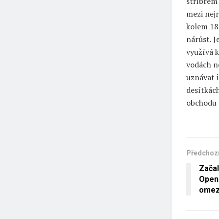
stříbrem
mezi nejr
kolem 185
nárůst. J
využívá k
vodách ne
uznávat 
desítkách
obchodu 
Předchozí
Začal
Open.
omez