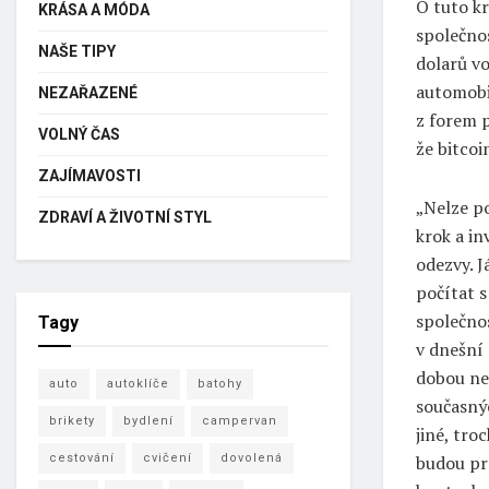
O tuto k
KRÁSA A MÓDA
společnos
NAŠE TIPY
dolarů vo
automobil
NEZAŘAZENÉ
z forem p
VOLNÝ ČAS
že bitco
ZAJÍMAVOSTI
„Nelze p
ZDRAVÍ A ŽIVOTNÍ STYL
krok a in
odezvy. J
počítat s
společno
Tagy
v dnešní 
dobou nen
auto
autoklíče
batohy
současný
brikety
bydlení
campervan
jiné, tr
cestování
cvičení
dovolená
budou prá