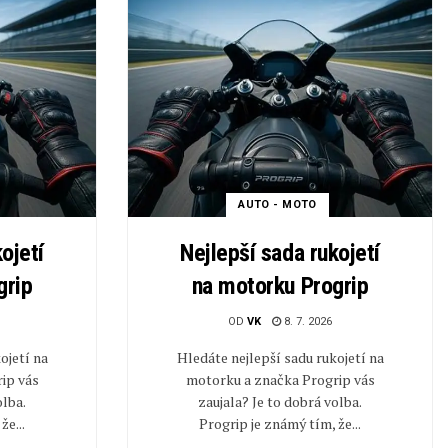
AUTO - MOTO
ojetí
Nejlepší sada rukojetí
grip
na motorku Progrip
OD
VK
8. 7. 2026
ojetí na
Hledáte nejlepší sadu rukojetí na
ip vás
motorku a značka Progrip vás
olba.
zaujala? Je to dobrá volba.
že...
Progrip je známý tím, že...