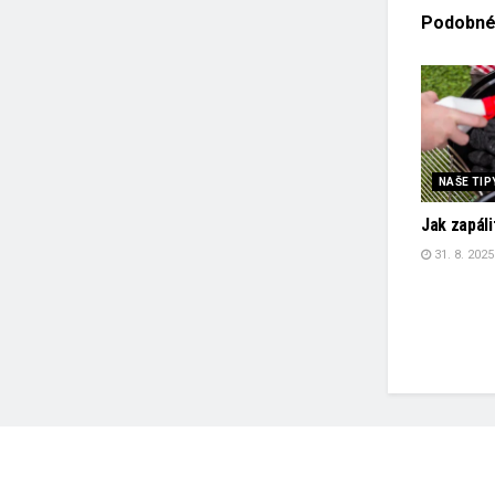
Podobn
NAŠE TIP
Jak zapáli
31. 8. 2025