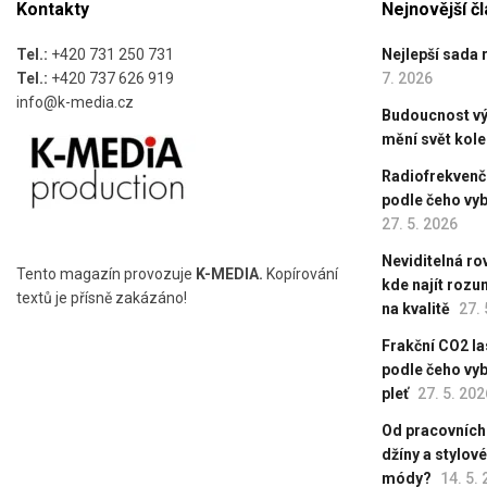
Kontakty
Nejnovější č
Tel.:
+420 731 250 731
Nejlepší sada 
Tel.:
+420 737 626 919
7. 2026
info@k-media.cz
Budoucnost výr
mění svět kol
Radiofrekvenční
podle čeho vyb
27. 5. 2026
Neviditelná ro
Tento magazín provozuje
K-MEDIA.
Kopírování
kde najít roz
textů je přísně zakázáno!
na kvalitě
27. 
Frakční CO2 las
podle čeho vy
pleť
27. 5. 202
Od pracovních
džíny a stylov
módy?
14. 5.