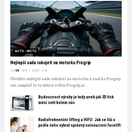
AUTO - MOTO
Nejlepší sada rukojetí na motorku Progrip
OD
VK
8. 7. 2026
0
Hledáte nejlepší sadu rukojetí na motorku a značka Progrip
vás zaujala? Je to dobrá volba. Progrip je...
Budoucnost výroby je tady aneb jak 3D tisk
mění svět kolem nás
Radiofrekvenční lifting a HIFU: Jak se liší a
podle čeho vybrat správný neinvazivní facelift