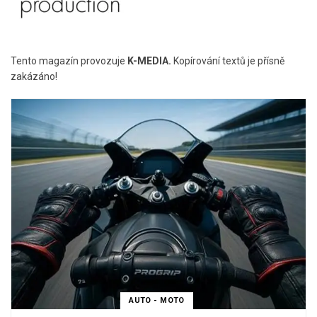
Tento magazín provozuje
K-MEDIA.
Kopírování textů je přísně
zakázáno!
AUTO - MOTO