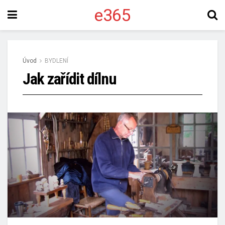
e365
Úvod
BYDLENÍ
Jak zařídit dílnu