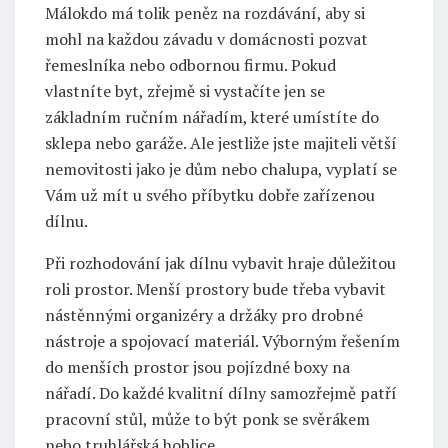
Málokdo má tolik peněz na rozdávání, aby si
mohl na každou závadu v domácnosti pozvat
řemeslníka nebo odbornou firmu. Pokud
vlastníte byt, zřejmě si vystačíte jen se
základním ručním nářadím, které umístíte do
sklepa nebo garáže. Ale jestliže jste majiteli větší
nemovitosti jako je dům nebo chalupa, vyplatí se
Vám už mít u svého příbytku dobře zařízenou
dílnu.
Při rozhodování jak dílnu vybavit hraje důležitou
roli prostor. Menší prostory bude třeba vybavit
nástěnnými organizéry a držáky pro drobné
nástroje a spojovací materiál. Výborným řešením
do menších prostor jsou pojízdné boxy na
nářadí. Do každé kvalitní dílny samozřejmě patří
pracovní stůl, může to být ponk se svěrákem
nebo truhlářská hoblice.