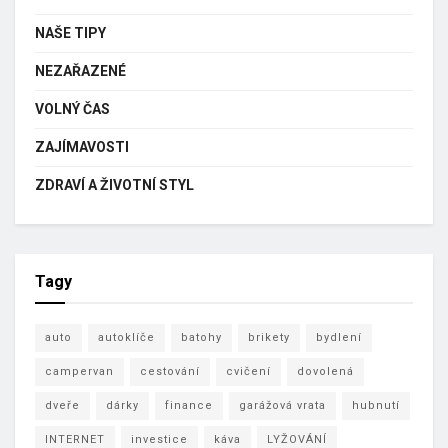
NAŠE TIPY
NEZAŘAZENÉ
VOLNÝ ČAS
ZAJÍMAVOSTI
ZDRAVÍ A ŽIVOTNÍ STYL
Tagy
auto
autoklíče
batohy
brikety
bydlení
campervan
cestování
cvičení
dovolená
dveře
dárky
finance
garážová vrata
hubnutí
INTERNET
investice
káva
LYŽOVÁNÍ