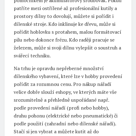
pomocníkem je akumulátorový šroubovák. Pokud
patříte mezi ostřílené až profesionální kutily a
prostory dílny to dovolují, můžete si pořídit i
dílenské stroje. Kdo inklinuje ke dřevu, může si
pořídit hoblovku s protahem, malou formátovací
pilu nebo dokonce frézu. Kdo raději pracuje se
železem, může si svoji dílnu vylepšit o soustruh a
svářecí techniku.
Na trhu je opravdu nepřeberné množství
dílenského vybavení, které lze v hobby provedení
pořídit za rozumnou cenu. Pro nákup nářadí
velice dobře slouží eshopy, ve kterých máte vše
srozumitelně a přehledně uspořádané např.
podle provedení nářadí (profi nebo hobby),
druhu pohonu (elektrické nebo pneumatické) či
podle použití (zahradní nebo dílenské nářadí).
Stačí si jen vybrat a můžete kutit až do