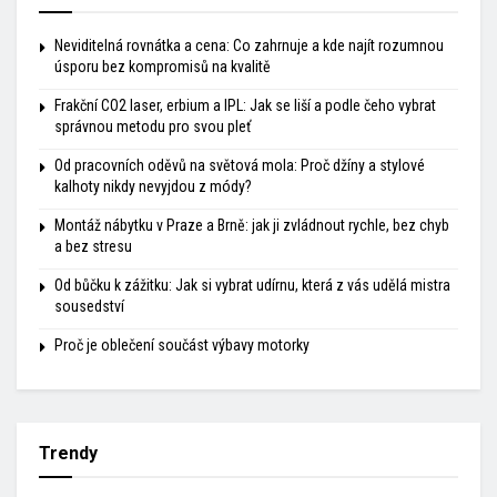
Neviditelná rovnátka a cena: Co zahrnuje a kde najít rozumnou
úsporu bez kompromisů na kvalitě
Frakční CO2 laser, erbium a IPL: Jak se liší a podle čeho vybrat
správnou metodu pro svou pleť
Od pracovních oděvů na světová mola: Proč džíny a stylové
kalhoty nikdy nevyjdou z módy?
Montáž nábytku v Praze a Brně: jak ji zvládnout rychle, bez chyb
a bez stresu
Od bůčku k zážitku: Jak si vybrat udírnu, která z vás udělá mistra
sousedství
Proč je oblečení součást výbavy motorky
Trendy