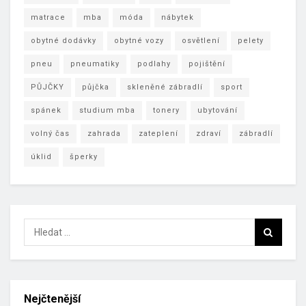
matrace
mba
móda
nábytek
obytné dodávky
obytné vozy
osvětlení
pelety
pneu
pneumatiky
podlahy
pojištění
PŮJČKY
půjčka
skleněné zábradlí
sport
spánek
studium mba
tonery
ubytování
volný čas
zahrada
zateplení
zdraví
zábradlí
úklid
šperky
Nejčtenější