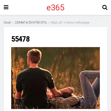
e365
Úvod
ZDRAVÍ A ŽIVOTNÍ STYL
Když „to“ v ložnici nefunguje
55478