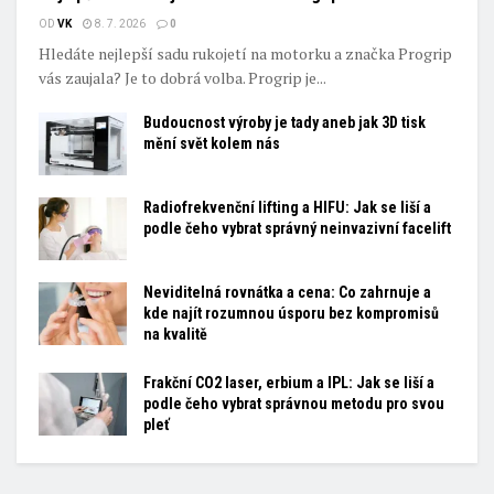
OD
VK
8. 7. 2026
0
Hledáte nejlepší sadu rukojetí na motorku a značka Progrip
vás zaujala? Je to dobrá volba. Progrip je...
Budoucnost výroby je tady aneb jak 3D tisk
mění svět kolem nás
Radiofrekvenční lifting a HIFU: Jak se liší a
podle čeho vybrat správný neinvazivní facelift
Neviditelná rovnátka a cena: Co zahrnuje a
kde najít rozumnou úsporu bez kompromisů
na kvalitě
Frakční CO2 laser, erbium a IPL: Jak se liší a
podle čeho vybrat správnou metodu pro svou
pleť