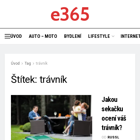
e365
ÚVOD
AUTO – MOTO
BYDLENÍ
LIFESTYLE
INTERNET
Úvod
Tag
trávník
Štítek:
trávník
Jakou
sekačku
ocení váš
trávník?
OD
RUSSL