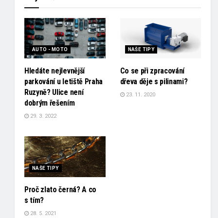
AUTO - MOTO
NAŠE TIPY
Hledáte nejlevnější
Co se při zpracování
parkování u letiště Praha
dřeva děje s pilinami?
Ruzyně? Ulice není
23. 11. 2020
dobrým řešením
29. 3. 2022
NAŠE TIPY
Proč zlato černá? A co
s tím?
28. 5. 2021