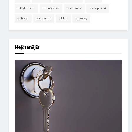
ubytování
volný čas
zahrada
zateplení
zdraví
zábradlí
úklid
šperky
Nejčtenější