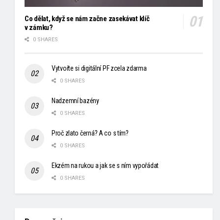
Co dělat, když se nám začne zasekávat klíč
v zámku?
0 SHARES
Vytvořte si digitální PF zcela zdarma
0 SHARES
Nadzemní bazény
0 SHARES
Proč zlato černá? A co s tím?
0 SHARES
Ekzém na rukou a jak se s ním vypořádat
0 SHARES