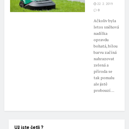
22. 2. 2019
0
Ačkoliv byla
letos sněhová
nadílka
opravdu
bohatá, bílou
barvu začíná
nahrazovat
zelená a
příroda se
tak pomalu
ale jistě
probouzí. ...
Už jste četli ?