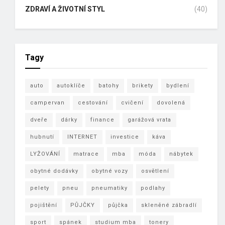
ZDRAVÍ A ŽIVOTNÍ STYL
(40)
Tagy
auto
autoklíče
batohy
brikety
bydlení
campervan
cestování
cvičení
dovolená
dveře
dárky
finance
garážová vrata
hubnutí
INTERNET
investice
káva
LYŽOVÁNÍ
matrace
mba
móda
nábytek
obytné dodávky
obytné vozy
osvětlení
pelety
pneu
pneumatiky
podlahy
pojištění
PŮJČKY
půjčka
skleněné zábradlí
sport
spánek
studium mba
tonery