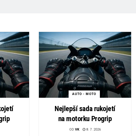
AUTO - MOTO
ojetí
Nejlepší sada rukojetí
grip
na motorku Progrip
OD
VK
8. 7. 2026