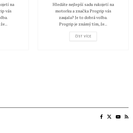
ojetí na
Hledáte nejlepší sadu rukojetí na
ip vás
motorku a značka Progrip vás
olba.
zaujala? Je to dobrá volba.
že...
Progrip je známý tím, že...
ČÍST VÍCE