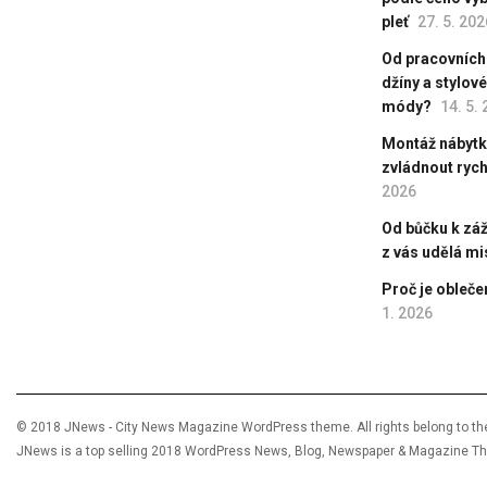
pleť
27. 5. 202
Od pracovních
džíny a stylov
módy?
14. 5.
Montáž nábytku
zvládnout rych
2026
Od bůčku k záži
z vás udělá mi
Proč je obleče
1. 2026
© 2018 JNews - City News Magazine WordPress theme. All rights belong to the
JNews is a top selling 2018 WordPress News, Blog, Newspaper & Magazine T