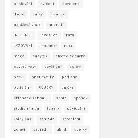
cestování
cvičení
dovolená
dveře
dárky
finance
garážová vrata
hubnutí
INTERNET
investice
káva
LYŽOVÁNÍ
matrace
mba
móda
nábytek
obytné dodávky
obytné vozy
osvětlení
pelety
pneu
pneumatiky
podlahy
pojištění
PŮJČKY
půjčka
skleněné zábradlí
sport
spánek
studium mba
tonery
ubytování
volný čas
zahrada
zateplení
zdraví
zábradlí
úklid
šperky