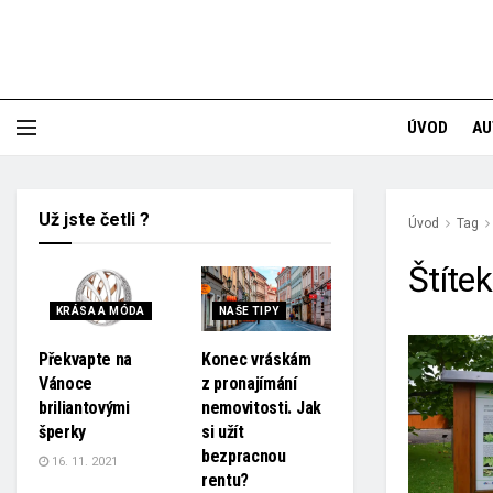
ÚVOD
AU
Už jste četli ?
Úvod
Tag
Štíte
KRÁSA A MÓDA
NAŠE TIPY
Překvapte na
Konec vráskám
Vánoce
z pronajímání
briliantovými
nemovitosti. Jak
šperky
si užít
bezpracnou
16. 11. 2021
rentu?