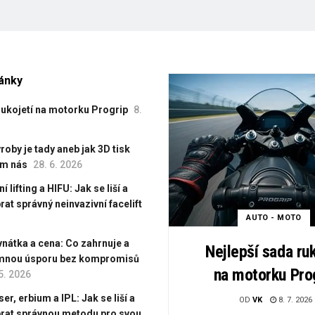
lánky
rukojetí na motorku Progrip
8.
oby je tady aneb jak 3D tisk
em nás
28. 6. 2026
 lifting a HIFU: Jak se liší a
rat správný neinvazivní facelift
AUTO - MOTO
vnátka a cena: Co zahrnuje a
Nejlepší sada ruk
umnou úsporu bez kompromisů
na motorku Pro
5. 2026
er, erbium a IPL: Jak se liší a
OD
VK
8. 7. 2026
brat správnou metodu pro svou