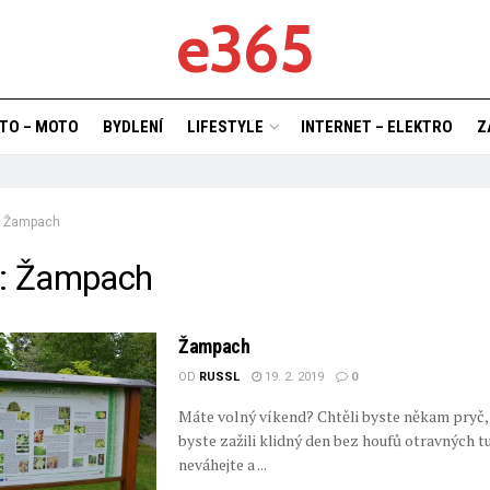
e365
TO – MOTO
BYDLENÍ
LIFESTYLE
INTERNET – ELEKTRO
Z
Žampach
k:
Žampach
Žampach
OD
RUSSL
19. 2. 2019
0
Máte volný víkend? Chtěli byste někam pryč, 
byste zažili klidný den bez houfů otravných t
neváhejte a ...