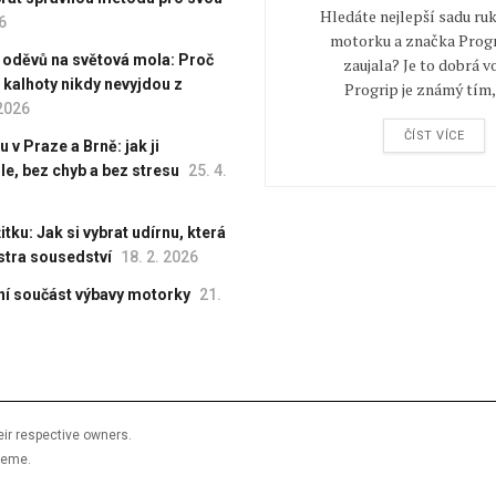
Hledáte nejlepší sadu ruk
6
motorku a značka Progr
 oděvů na světová mola: Proč
zaujala? Je to dobrá v
é kalhoty nikdy nevyjdou z
Progrip je známý tím, 
 2026
ČÍST VÍCE
 v Praze a Brně: jak ji
le, bez chyb a bez stresu
25. 4.
tku: Jak si vybrat udírnu, která
stra sousedství
18. 2. 2026
ní součást výbavy motorky
21.
ir respective owners.
heme.