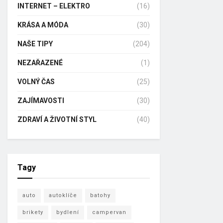
INTERNET – ELEKTRO
(16)
KRÁSA A MÓDA
(30)
NAŠE TIPY
(204)
NEZAŘAZENÉ
(1)
VOLNÝ ČAS
(25)
ZAJÍMAVOSTI
(30)
ZDRAVÍ A ŽIVOTNÍ STYL
(40)
Tagy
auto
autoklíče
batohy
brikety
bydlení
campervan