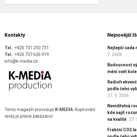
Kontakty
Nejnovější č
Tel.:
+420 731 250 731
Nejlepší sada 
Tel.:
+420 737 626 919
7. 2026
info@k-media.cz
Budoucnost výr
mění svět kol
Radiofrekvenční
podle čeho vyb
27. 5. 2026
Neviditelná ro
Tento magazín provozuje
K-MEDIA.
Kopírování
kde najít roz
textů je přísně zakázáno!
na kvalitě
27. 
Frakční CO2 las
podle čeho vy