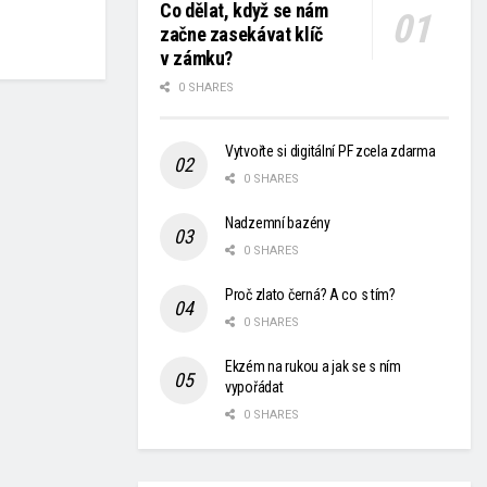
Co dělat, když se nám
začne zasekávat klíč
v zámku?
0 SHARES
Vytvořte si digitální PF zcela zdarma
0 SHARES
Nadzemní bazény
0 SHARES
Proč zlato černá? A co s tím?
0 SHARES
Ekzém na rukou a jak se s ním
vypořádat
0 SHARES