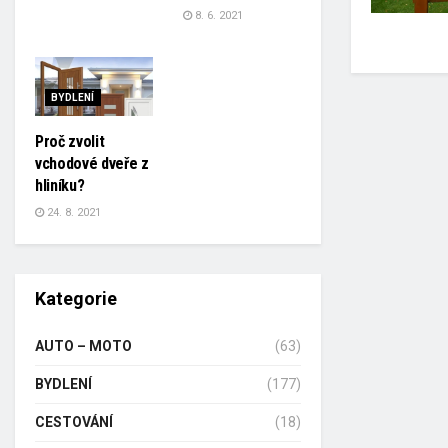
8. 6. 2021
BYDLENÍ
Proč zvolit
vchodové dveře z
hliníku?
24. 8. 2021
Kategorie
AUTO – MOTO
(63)
BYDLENÍ
(177)
CESTOVÁNÍ
(18)