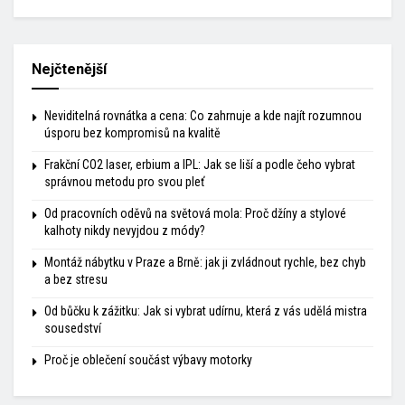
Nejčtenější
Neviditelná rovnátka a cena: Co zahrnuje a kde najít rozumnou
úsporu bez kompromisů na kvalitě
Frakční CO2 laser, erbium a IPL: Jak se liší a podle čeho vybrat
správnou metodu pro svou pleť
Od pracovních oděvů na světová mola: Proč džíny a stylové
kalhoty nikdy nevyjdou z módy?
Montáž nábytku v Praze a Brně: jak ji zvládnout rychle, bez chyb
a bez stresu
Od bůčku k zážitku: Jak si vybrat udírnu, která z vás udělá mistra
sousedství
Proč je oblečení součást výbavy motorky