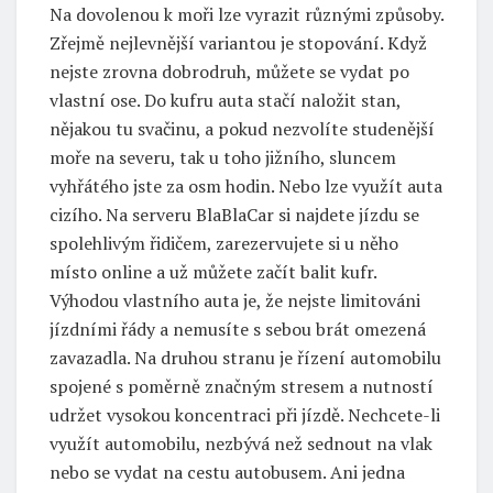
Na dovolenou k moři lze vyrazit různými způsoby.
Zřejmě nejlevnější variantou je stopování. Když
nejste zrovna dobrodruh, můžete se vydat po
vlastní ose. Do kufru auta stačí naložit stan,
nějakou tu svačinu, a pokud nezvolíte studenější
moře na severu, tak u toho jižního, sluncem
vyhřátého jste za osm hodin. Nebo lze využít auta
cizího. Na serveru BlaBlaCar si najdete jízdu se
spolehlivým řidičem, zarezervujete si u něho
místo online a už můžete začít balit kufr.
Výhodou vlastního auta je, že nejste limitováni
jízdními řády a nemusíte s sebou brát omezená
zavazadla. Na druhou stranu je řízení automobilu
spojené s poměrně značným stresem a nutností
udržet vysokou koncentraci při jízdě. Nechcete-li
využít automobilu, nezbývá než sednout na vlak
nebo se vydat na cestu autobusem. Ani jedna