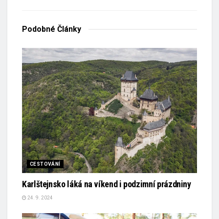
Podobné
Články
CESTOVÁNÍ
Karlštejnsko láká na víkend i podzimní prázdniny
24. 9. 2024