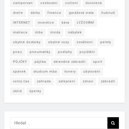
campervan
cestování
cvičení
dovolená
dveře
dárky
finance
garážová vrata
hubnutí
INTERNET
investice
káva
LYŽOVÁNÍ
matrace
mba
móda
nábytek
obytné dodávky
obytné vozy
osvětlení
pelety
pneu
pneumatiky
podlahy
pojištění
PŮJČKY
půjčka
skleněné zábradlí
sport
spánek
studium mba
tonery
ubytování
volný čas
zahrada
zateplení
zdraví
zábradlí
úklid
šperky